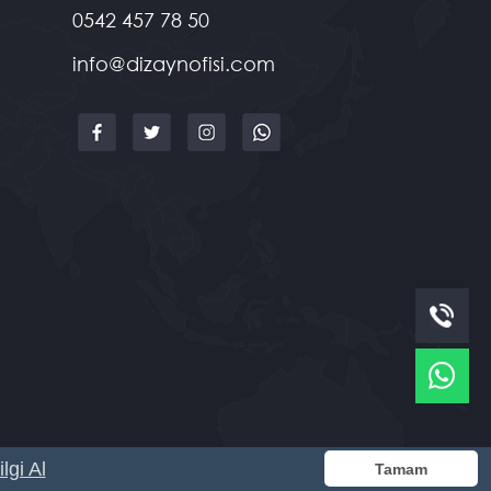
0542 457 78 50
info@dizaynofisi.com
lgi Al
Tamam