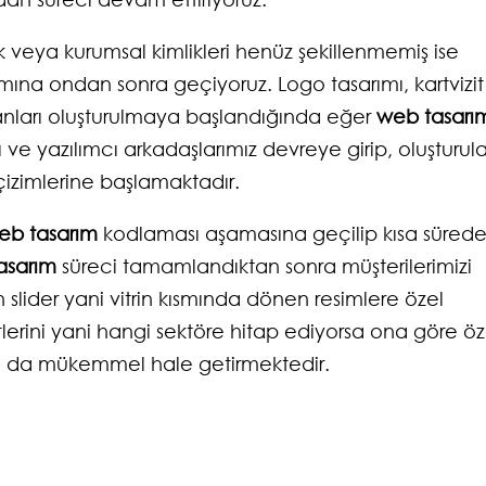
k veya kurumsal kimlikleri henüz şekillenmemiş ise
mına ondan sonra geçiyoruz. Logo tasarımı, kartvizit
manları oluşturulmaya başlandığında eğer
web tasarı
ı ve yazılımcı arkadaşlarımız devreye girip, oluşturul
izimlerine başlamaktadır.
eb tasarım
kodlaması aşamasına geçilip kısa süred
asarım
süreci tamamlandıktan sonra müşterilerimizi
in slider yani vitrin kısmında dönen resimlere özel
tlerini yani hangi sektöre hitap ediyorsa ona göre öz
aha da mükemmel hale getirmektedir.