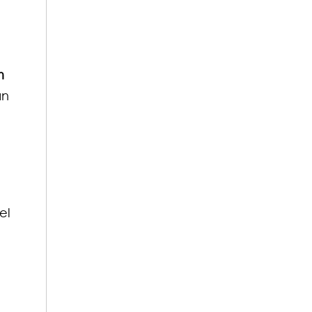
m
an
e
el